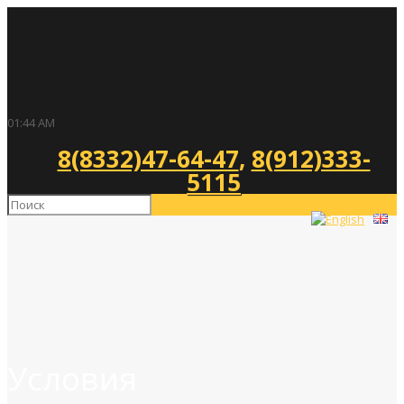
01:44 AM
8(8332)47-64-47
,
8(912)333-
5115
Условия