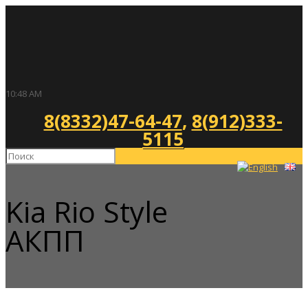
10:48 AM
8(8332)47-64-47
,
8(912)333-
5115
Kia Rio Style
АКПП